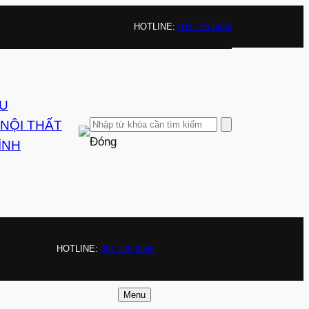
HOTLINE:
091 726 6996
ỆU
 NỘI THẤT
Đóng
ÌNH
HOTLINE:
091 726 6996
Menu