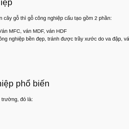
iệp
ân cây gỗ thì gỗ công nghiệp cấu tạo gồm 2 phần:
ụ: Ván MFC, ván MDF, ván HDF
ông nghiệp bền đẹp, tránh được trầy xước do va đập, v
iệp phổ biến
 trường, đó là: