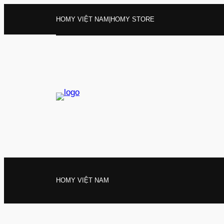
Chuyển
HOMY VIỆT NAM
|
HOMY STORE
đến
phần
nội
dung
HOMY VIỆT NAM