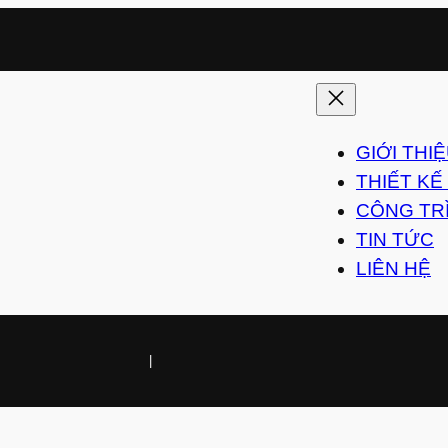
GIỚI THI
THIẾT KẾ
CÔNG TR
TIN TỨC
LIÊN HỆ
|