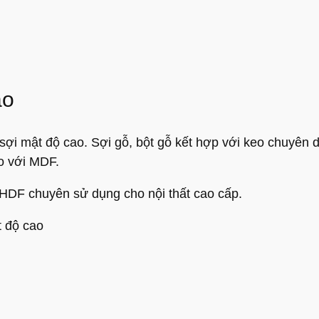
ao
i mật độ cao. Sợi gỗ, bột gỗ kết hợp với keo chuyên dụ
so với MDF.
́t, HDF chuyên sử dụng cho nội thất cao cấp.