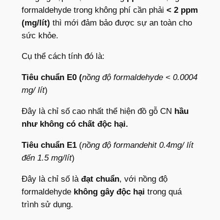
formaldehyde trong không phí cần phải
< 2 ppm
(mg/lít)
thì mới đảm bảo được sự an toàn cho
sức khỏe.
Cụ thể cách tính đó là:
Tiêu chuẩn E0 (
nồng độ formaldehyde < 0.0004
mg/ lít
)
Đây là chỉ số cao nhất thể hiện đồ gỗ CN
hầu
như không có chất độc hại.
Tiêu chuẩn E1
(
nồng độ formandehit 0.4mg/ lít
đến 1.5 mg/lít
)
Đây là chỉ số là
đạt chuẩn
, với nồng độ
formaldehyde
không gây độc hại
trong quá
trình sử dụng.