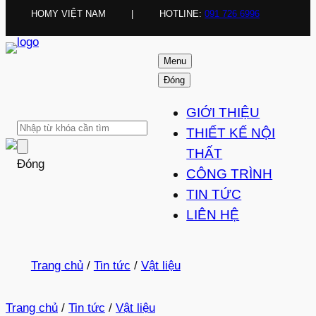
HOMY VIỆT NAM
|
HOTLINE:
091 726 6996
Menu
Đóng
GIỚI THIỆU
THIẾT KẾ NỘI
THẤT
Đóng
CÔNG TRÌNH
TIN TỨC
LIÊN HỆ
Trang chủ
/
Tin tức
/
Vật liệu
Trang chủ
/
Tin tức
/
Vật liệu