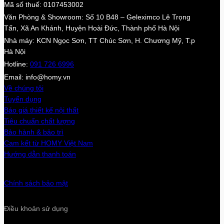
Mã số thuế: 0107453002
Văn Phòng & Showroom: Số 10 B48 – Geleximco Lê Trọng
Tấn, Xã An Khánh, Huyện Hoài Đức, Thành phố Hà Nội
Nhà máy: KCN Ngọc Sơn, TT Chúc Sơn, H. Chương Mỹ, T.p
Hà Nội
Hotline:
091 726 6996
Email: info@homy.vn
Về chúng tôi
Tuyển dụng
Báo giá thiết kế nội thất
Tiêu chuẩn chất lượng
Bảo hành & bảo trì
Cam kết từ HOMY Việt Nam
Hướng dẫn thanh toán
Chính sách bảo mật
Điều khoản sử dụng