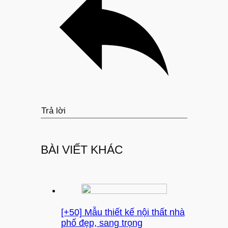
Trả lời
BÀI VIẾT KHÁC
[+50] Mẫu thiết kế nội thất nhà
phố đẹp, sang trọng