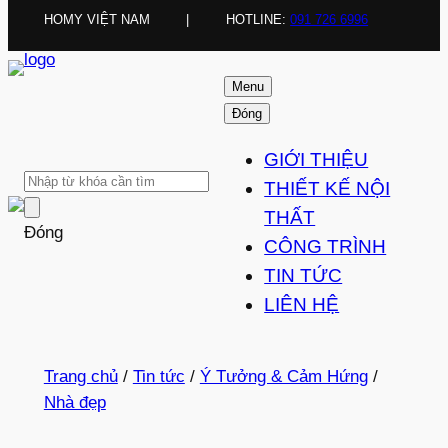
HOMY VIỆT NAM
|
HOTLINE:
091 726 6996
Menu
Đóng
GIỚI THIỆU
THIẾT KẾ NỘI
THẤT
Đóng
CÔNG TRÌNH
TIN TỨC
LIÊN HỆ
Trang chủ
/
Tin tức
/
Ý Tưởng & Cảm Hứng
/
Nhà đẹp