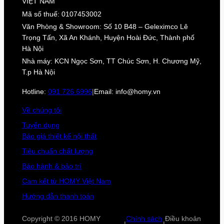
VIỆT NAM
Mã số thuế: 0107453002
Văn Phòng & Showroom: Số 10 B48 – Geleximco Lê
Trọng Tấn, Xã An Khánh, Huyện Hoài Đức, Thành phố
Hà Nội
Nhà máy: KCN Ngọc Sơn, TT Chúc Sơn, H. Chương Mỹ,
T.p Hà Nội
Hotline:
091 726 6996
|
Email: info@homy.vn
Về chúng tôi
Tuyển dụng
Báo giá thiết kế nội thất
Tiêu chuẩn chất lượng
Bảo hành & bảo trì
Cam kết từ HOMY Việt Nam
Hướng dẫn thanh toán
Copyright © 2016 HOMY
Chính sách
Điều khoản