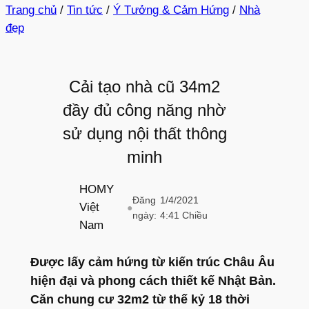
Trang chủ
/
Tin tức
/
Ý Tưởng & Cảm Hứng
/
Nhà
đẹp
Cải tạo nhà cũ 34m2
đầy đủ công năng nhờ
sử dụng nội thất thông
minh
HOMY
Đăng
1/4/2021
Việt
●
ngày:
4:41 Chiều
Nam
Được lấy cảm hứng từ kiến trúc Châu Âu
hiện đại và phong cách thiết kế Nhật Bản.
Căn chung cư 32m2 từ thế kỷ 18 thời