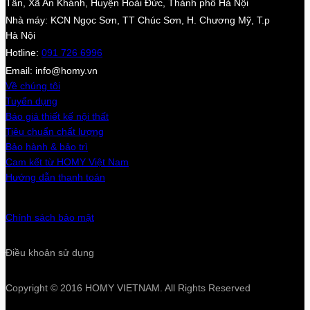
Tấn, Xã An Khánh, Huyện Hoài Đức, Thành phố Hà Nội
Nhà máy: KCN Ngọc Sơn, TT Chúc Sơn, H. Chương Mỹ, T.p
Hà Nội
Hotline:
091 726 6996
Email: info@homy.vn
Về chúng tôi
Tuyển dụng
Báo giá thiết kế nội thất
Tiêu chuẩn chất lượng
Bảo hành & bảo trì
Cam kết từ HOMY Việt Nam
Hướng dẫn thanh toán
Chính sách bảo mật
Điều khoản sử dụng
Copyright © 2016 HOMY VIETNAM. All Rights Reserved