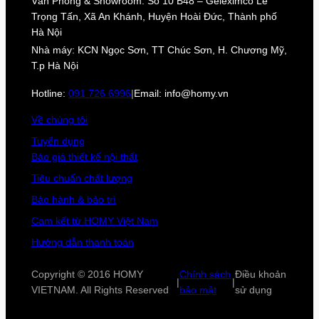
Văn Phòng & Showroom: Số 10 B48 – Geleximco Lê
Trọng Tấn, Xã An Khánh, Huyện Hoài Đức, Thành phố
Hà Nội
Nhà máy: KCN Ngọc Sơn, TT Chúc Sơn, H. Chương Mỹ,
T.p Hà Nội
Hotline:
091 726 6996
|
Email: info@homy.vn
Về chúng tôi
Tuyển dụng
Báo giá thiết kế nội thất
Tiêu chuẩn chất lượng
Bảo hành & bảo trì
Cam kết từ HOMY Việt Nam
Hướng dẫn thanh toán
Copyright © 2016 HOMY
Chính sách
Điều khoản
|
|
VIETNAM. All Rights Reserved
bảo mật
sử dụng