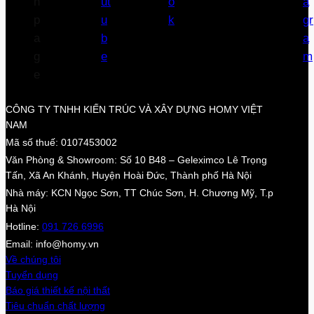
CÔNG TY TNHH KIẾN TRÚC VÀ XÂY DỰNG HOMY VIỆT
NAM
Mã số thuế: 0107453002
Văn Phòng & Showroom: Số 10 B48 – Geleximco Lê Trọng
Tấn, Xã An Khánh, Huyện Hoài Đức, Thành phố Hà Nội
Nhà máy: KCN Ngọc Sơn, TT Chúc Sơn, H. Chương Mỹ, T.p
Hà Nội
Hotline:
091 726 6996
Email: info@homy.vn
Về chúng tôi
Tuyển dụng
Báo giá thiết kế nội thất
Tiêu chuẩn chất lượng