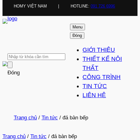
HOMY VIỆT NAM
|
HOTLINE:
091 726 6996
Menu
Đóng
GIỚI THIỆU
THIẾT KẾ NỘI
THẤT
Đóng
CÔNG TRÌNH
TIN TỨC
LIÊN HỆ
Trang chủ
/
Tin tức
/
đá bàn bếp
Trang chủ
/
Tin tức
/
đá bàn bếp