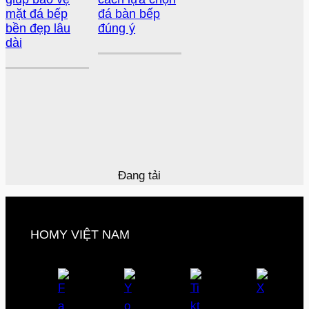
mặt đá bếp
đá bàn bếp
bền đẹp lâu
đúng ý
dài
Đang tải
HOMY VIỆT NAM