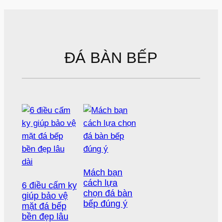
ĐÁ BÀN BẾP
Mách bạn
cách lựa
6 điều cấm kỵ
chọn đá bàn
giúp bảo vệ
bếp đúng ý
mặt đá bếp
bền đẹp lâu