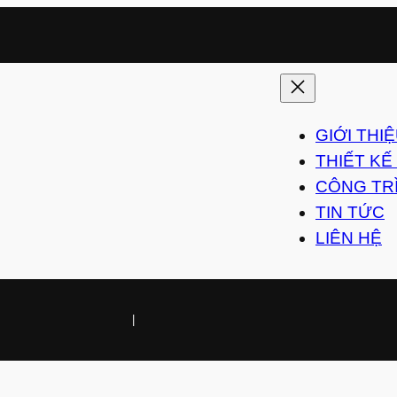
GIỚI THI
THIẾT KẾ
CÔNG TR
TIN TỨC
LIÊN HỆ
|