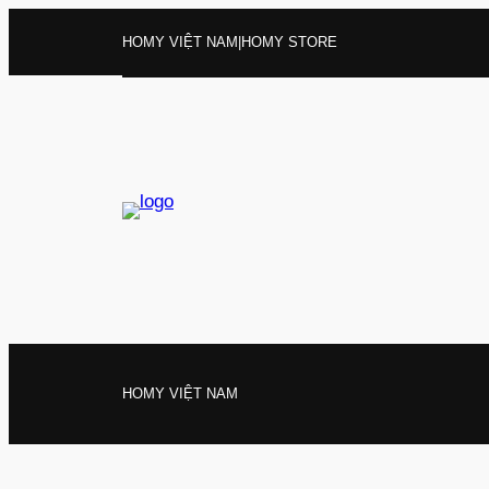
Chuyển
HOMY VIỆT NAM
|
HOMY STORE
đến
phần
nội
dung
HOMY VIỆT NAM