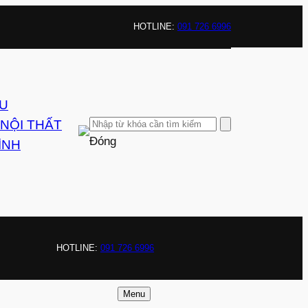
HOTLINE:
091 726 6996
ỆU
 NỘI THẤT
Đóng
ÌNH
HOTLINE:
091 726 6996
Menu