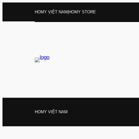
Chuyển
HOMY VIỆT NAM
|
HOMY STORE
đến
phần
nội
dung
HOMY VIỆT NAM