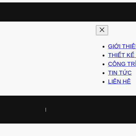
GIỚI THI
THIẾT KẾ
CÔNG TR
TIN TỨC
LIÊN HỆ
|