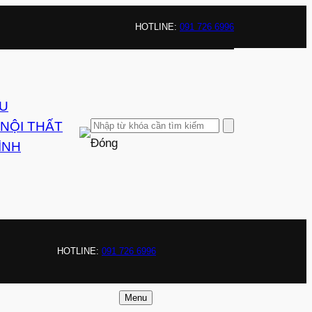
HOTLINE:
091 726 6996
ỆU
 NỘI THẤT
Đóng
ÌNH
HOTLINE:
091 726 6996
Menu