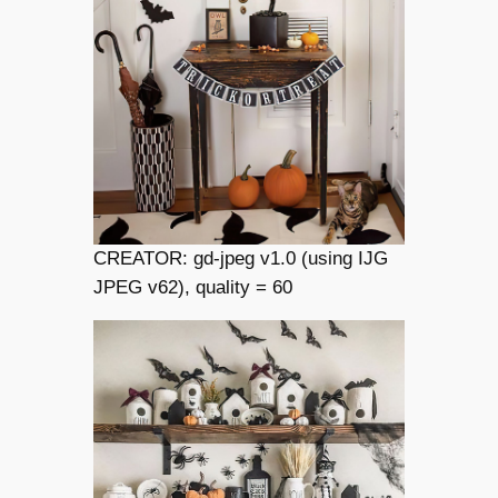
CREATOR: gd-jpeg v1.0 (using IJG
JPEG v62), quality = 60