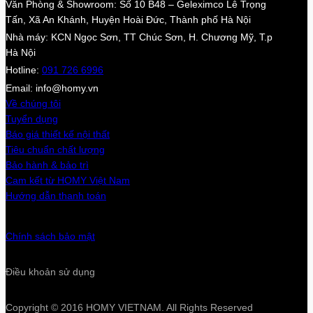
Văn Phòng & Showroom: Số 10 B48 – Geleximco Lê Trọng
Tấn, Xã An Khánh, Huyện Hoài Đức, Thành phố Hà Nội
Nhà máy: KCN Ngọc Sơn, TT Chúc Sơn, H. Chương Mỹ, T.p
Hà Nội
Hotline:
091 726 6996
Email: info@homy.vn
Về chúng tôi
Tuyển dụng
Báo giá thiết kế nội thất
Tiêu chuẩn chất lượng
Bảo hành & bảo trì
Cam kết từ HOMY Việt Nam
Hướng dẫn thanh toán
Chính sách bảo mật
Điều khoản sử dụng
Copyright © 2016 HOMY VIETNAM. All Rights Reserved