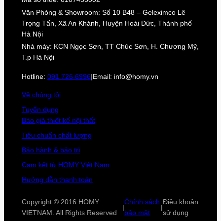
Văn Phòng & Showroom: Số 10 B48 – Geleximco Lê
Trọng Tấn, Xã An Khánh, Huyện Hoài Đức, Thành phố
Hà Nội
Nhà máy: KCN Ngọc Sơn, TT Chúc Sơn, H. Chương Mỹ,
T.p Hà Nội
Hotline:
091 726 6996
|
Email: info@homy.vn
Về chúng tôi
Tuyển dụng
Báo giá thiết kế nội thất
Tiêu chuẩn chất lượng
Bảo hành & bảo trì
Cam kết từ HOMY Việt Nam
Hướng dẫn thanh toán
Copyright © 2016 HOMY
Chính sách
Điều khoản
|
|
VIETNAM. All Rights Reserved
bảo mật
sử dụng