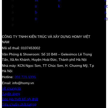
CÔNG TY TNHH KIẾN TRÚC VÀ XÂY DỰNG HOMY VIỆT
NAM
Mã số thuế: 0107453002
Văn Phòng & Showroom: Số 10 B48 – Geleximco Lê Trọng
Tấn, Xã An Khánh, Huyện Hoài Đức, Thành phố Hà Nội
Nhà máy: KCN Ngọc Sơn, TT Chúc Sơn, H. Chương Mỹ, T.p
Hà Nội
Hotline:
091 726 6996
Email: info@homy.vn
Về chúng tôi
Tuyển dụng
Báo giá thiết kế nội thất
Tiêu chuẩn chất lượng