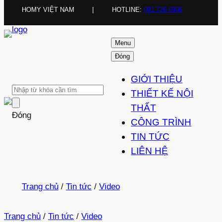
HOMY VIỆT NAM
|
HOTLINE:
091 726 6996
Menu
Đóng
GIỚI THIỆU
THIẾT KẾ NỘI
THẤT
Đóng
CÔNG TRÌNH
TIN TỨC
LIÊN HỆ
Trang chủ
/
Tin tức
/
Video
Trang chủ
/
Tin tức
/
Video