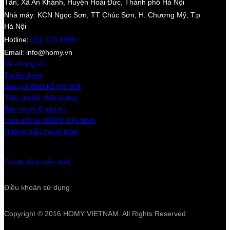
Tấn, Xã An Khánh, Huyện Hoài Đức, Thành phố Hà Nội
Nhà máy: KCN Ngọc Sơn, TT Chúc Sơn, H. Chương Mỹ, T.p
Hà Nội
Hotline:
091 726 6996
Email: info@homy.vn
Về chúng tôi
Tuyển dụng
Báo giá thiết kế nội thất
Tiêu chuẩn chất lượng
Bảo hành & bảo trì
Cam kết từ HOMY Việt Nam
Hướng dẫn thanh toán
Chính sách bảo mật
Điều khoản sử dụng
Copyright © 2016 HOMY VIETNAM. All Rights Reserved