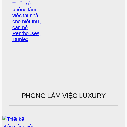
Thiết kế
phòng làm
việc tại nhà
cho biệt thự,
căn hộ
Penthouses,
Duplex
PHÒNG LÀM VIỆC LUXURY