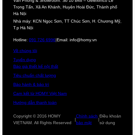
Văn Phòng & Showroom: Số 10 B48 – Geleximco Lê
Trọng Tấn, Xã An Khánh, Huyện Hoài Đức, Thành phố
Hà Nội
Nhà máy: KCN Ngọc Sơn, TT Chúc Sơn, H. Chương Mỹ,
T.p Hà Nội
Hotline:
091 726 6996
|
Email: info@homy.vn
Về chúng tôi
Tuyển dụng
Báo giá thiết kế nội thất
Tiêu chuẩn chất lượng
Bảo hành & bảo trì
Cam kết từ HOMY Việt Nam
Hướng dẫn thanh toán
Copyright © 2016 HOMY
Chính sách
Điều khoản
|
|
VIETNAM. All Rights Reserved
bảo mật
sử dụng