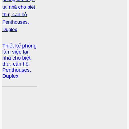
Thiết kế phòng
làm việc tại
nhà cho biệt
thự, căn hộ
Penthouses,
Duplex