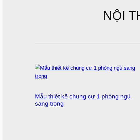
NỘI T
Mẫu thiết kế chung cư 1 phòng ngủ
sang trọng