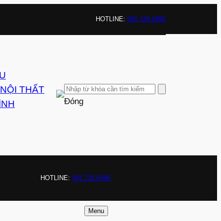
HOTLINE:
091 726 6996
ỆU
 NỘI THẤT
Đóng
ÌNH
HOTLINE:
091 726 6996
Menu