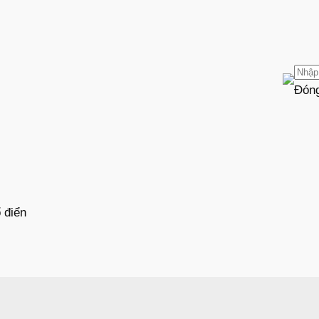
Đón
 điển