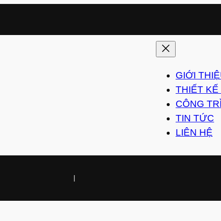
GIỚI THI
THIẾT KẾ
CÔNG TR
TIN TỨC
LIÊN HỆ
|