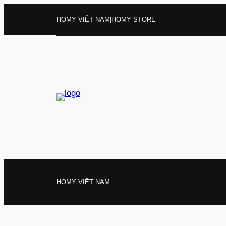
Chuyển
HOMY VIỆT NAM
|
HOMY STORE
đến
phần
nội
dung
HOMY VIỆT NAM