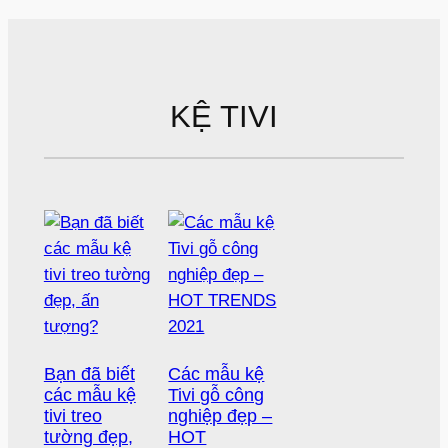
KỆ TIVI
Bạn đã biết
Các mẫu kệ
các mẫu kệ
Tivi gỗ công
tivi treo
nghiệp đẹp –
tường đẹp,
HOT