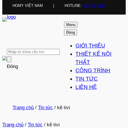
HOMY VIỆT NAM
|
HOTLINE:
091 726 6996
Menu
Đóng
GIỚI THIỆU
THIẾT KẾ NỘI
THẤT
Đóng
CÔNG TRÌNH
TIN TỨC
LIÊN HỆ
Trang chủ
/
Tin tức
/
kệ tivi
Trang chủ
/
Tin tức
/
kệ tivi