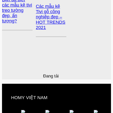
các mẫu kệ tivi
Các mẫu kệ
treo tường
Tivi gỗ công
đẹp, ấn
nghiệp đẹp –
tượng?
HOT TRENDS
2021
Đang tải
HOMY VIỆT NAM