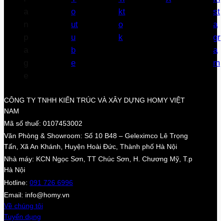
CÔNG TY TNHH KIẾN TRÚC VÀ XÂY DỰNG HOMY VIỆT
NAM
Mã số thuế: 0107453002
Văn Phòng & Showroom: Số 10 B48 – Geleximco Lê Trọng
Tấn, Xã An Khánh, Huyện Hoài Đức, Thành phố Hà Nội
Nhà máy: KCN Ngọc Sơn, TT Chúc Sơn, H. Chương Mỹ, T.p
Hà Nội
Hotline:
091 726 6996
Email: info@homy.vn
Về chúng tôi
Tuyển dụng